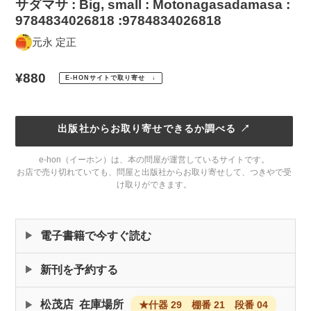
サダマサ : Big, small : Motonagasadamasa :
9784834026818 :9784834026818
元永 定正
通
¥880
E-HONサイトで取り寄せ ↓
常
価
出版社からお取り寄せできるか調べる ↗
格
e-hon（イーホン）は、本の問屋が運営しているサイトです。
お店で売り切れていても、問屋と出版社からお取り寄せして、つきやで受
け取りができます。
カ
ー
ト
電子書籍で今すぐ読む
に
商
新刊を予約する
品
を
松茂店 在庫場所
★什器 29 棚番 21 段番 04