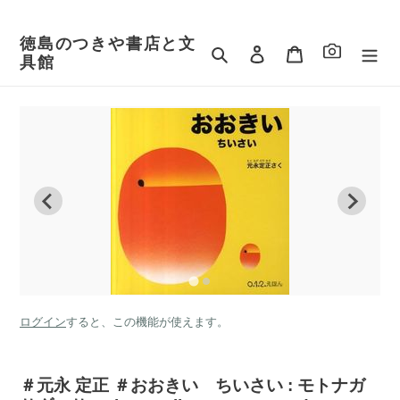
コ
ン
徳島のつきや書店と文
テ
検索
ログイン
カート
具館
ン
ツ
に
ス
キ
ッ
プ
す
る
ログイン
すると、この機能が使えます。
＃元永 定正 ＃おおきい ちいさい : モトナガ