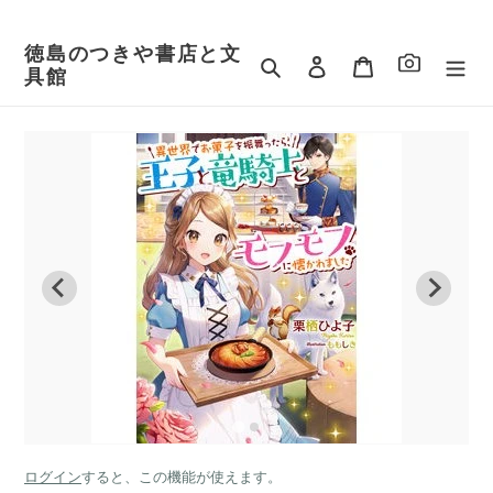
コ
ン
徳島のつきや書店と文
テ
検索
ログイン
カート
具館
ン
ツ
に
ス
キ
ッ
プ
す
る
ログイン
すると、この機能が使えます。