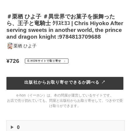
＃栗栖 ひよ子 ＃異世界でお菓子を振舞った
ら、王子と竜騎士 ｸﾘｽﾋﾖｺ | Chris Hiyoko After
serving sweets in another world, the prince
and dragon knight :9784813709688
栗栖 ひよ子
通
¥726
E-HONサイトで取り寄せ ↓
常
価
出版社からお取り寄せできるか調べる ↗
格
e-hon（イーホン）は、本の問屋が運営しているサイトです。
お店で売り切れていても、問屋と出版社からお取り寄せして、つきやで受
け取りができます。
カ
ー
ト
0