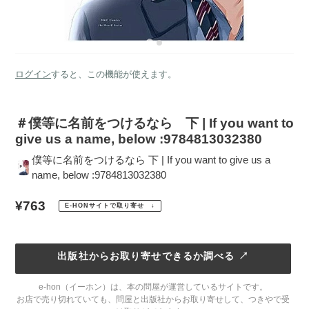
ログイン
すると、この機能が使えます。
＃僕等に名前をつけるなら 下 | If you want to
give us a name, below :9784813032380
僕等に名前をつけるなら 下 | If you want to give us a
name, below :9784813032380
通
¥763
E-HONサイトで取り寄せ ↓
常
価
出版社からお取り寄せできるか調べる ↗
格
e-hon（イーホン）は、本の問屋が運営しているサイトです。
お店で売り切れていても、問屋と出版社からお取り寄せして、つきやで受