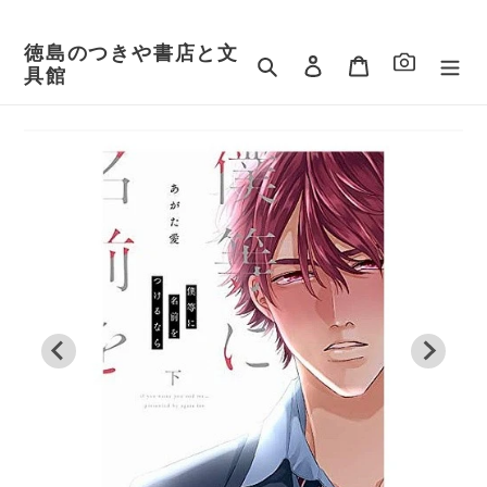
コ
ン
徳島のつきや書店と文
テ
検索
ログイン
カート
具館
ン
ツ
に
ス
キ
ッ
プ
す
る